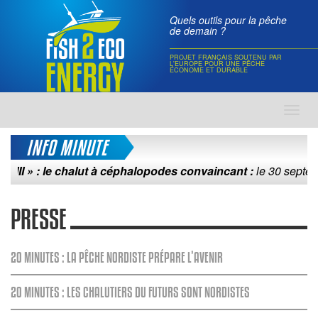
Quels outils pour la pêche
de demain ?
PROJET FRANÇAIS SOUTENU PAR
L'EUROPE POUR UNE PÊCHE
ÉCONOME ET DURABLE
Toggl
navig
INFO MINUTE
 » : le chalut à céphalopodes convaincant :
le 30 septembre 2
PRESSE
20 MINUTES : LA PÊCHE NORDISTE PRÉPARE L’AVENIR
20 MINUTES : LES CHALUTIERS DU FUTURS SONT NORDISTES