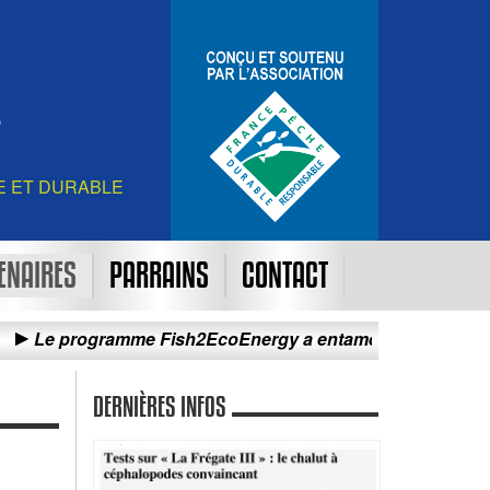
E ET DURABLE
ENAIRES
PARRAINS
CONTACT
rogramme Fish2EcoEnergy a entamé sa campagne d’essais d
DERNIÈRES INFOS