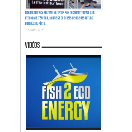
FISH2ECOENERGY RÉCOMPENSÉ POUR SON EXCELLENT TRAVAIL SUR
L’ÉCONOMIE D’ÉNERGIE, LA BAISSE DE REJETS DE C02 DES FUTURS
BATEAUX DE PÊCHE.
12 août 2015
VIDÉOS