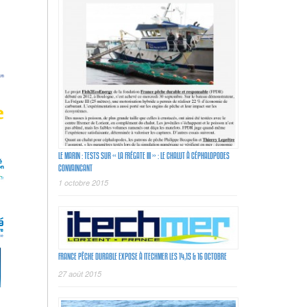
LE MARIN : TESTS SUR « LA FRÉGATE III » : LE CHALUT À CÉPHALOPODES
CONVAINCANT
1 octobre 2015
FRANCE PÊCHE DURABLE EXPOSE À ITECHMER LES 14,15 & 16 OCTOBRE
27 août 2015