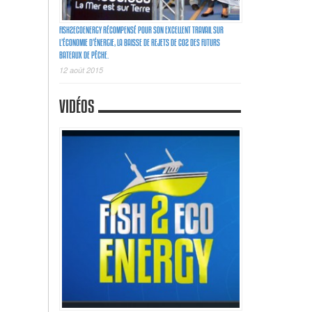
FISH2ECOENERGY RÉCOMPENSÉ POUR SON EXCELLENT TRAVAIL SUR
L’ÉCONOMIE D’ÉNERGIE, LA BAISSE DE REJETS DE C02 DES FUTURS
BATEAUX DE PÊCHE.
12 août 2015
VIDÉOS