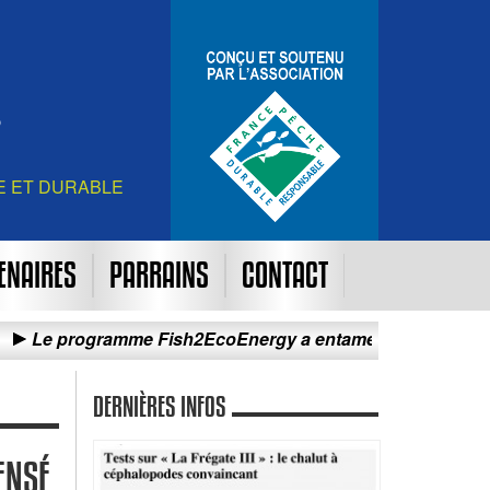
E ET DURABLE
ENAIRES
PARRAINS
CONTACT
gramme Fish2EcoEnergy a entamé sa campagne d’essais de 
DERNIÈRES INFOS
ENSÉ