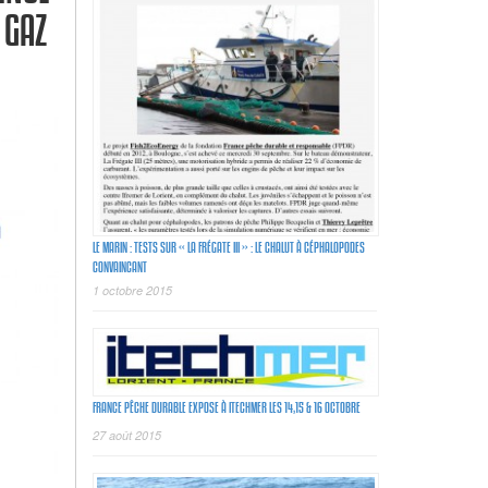
 GAZ
LE MARIN : TESTS SUR « LA FRÉGATE III » : LE CHALUT À CÉPHALOPODES
CONVAINCANT
1 octobre 2015
FRANCE PÊCHE DURABLE EXPOSE À ITECHMER LES 14,15 & 16 OCTOBRE
27 août 2015