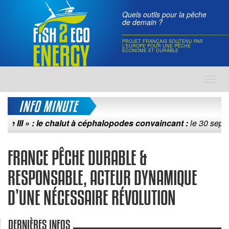
Quels outils pour la pêche
de demain ?
PROJET FRANÇAIS SOUTENU PAR
L'EUROPE POUR UNE PÊCHE
ÉCONOME ET DURABLE
Toggl
navig
INFO MINUTE
III » : le chalut à céphalopodes convaincant :
le 30 septembre
FRANCE PÊCHE DURABLE &
RESPONSABLE, ACTEUR DYNAMIQUE
D’UNE NÉCESSAIRE RÉVOLUTION
DERNIÈRES INFOS