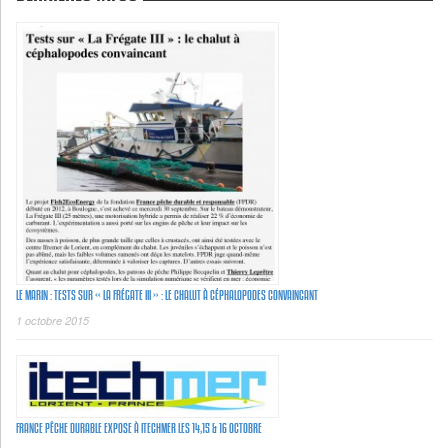
LE MARIN : TESTS SUR « LA FRÉGATE III » : LE CHALUT À CÉPHALOPODES CONVAINCANT
1 octobre 2015
FRANCE PÊCHE DURABLE EXPOSE À ITECHMER LES 14,15 & 16 OCTOBRE