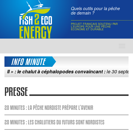
Quels outils pour la pêche
de demain ?
PROJET FRANÇAIS SOUTENU PAR
L'EUROPE POUR UNE PÊCHE
ÉCONOME ET DURABLE
Toggl
navig
INFO MINUTE
 » : le chalut à céphalopodes convaincant :
le 30 septembre 2
PRESSE
20 MINUTES : LA PÊCHE NORDISTE PRÉPARE L’AVENIR
20 MINUTES : LES CHALUTIERS DU FUTURS SONT NORDISTES