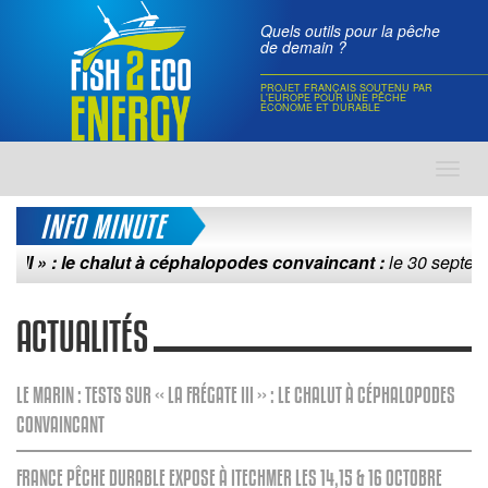
Quels outils pour la pêche
de demain ?
PROJET FRANÇAIS SOUTENU PAR
L'EUROPE POUR UNE PÊCHE
ÉCONOME ET DURABLE
Toggl
navig
INFO MINUTE
 » : le chalut à céphalopodes convaincant :
le 30 septembre 2
ACTUALITÉS
LE MARIN : TESTS SUR « LA FRÉGATE III » : LE CHALUT À CÉPHALOPODES
CONVAINCANT
FRANCE PÊCHE DURABLE EXPOSE À ITECHMER LES 14,15 & 16 OCTOBRE