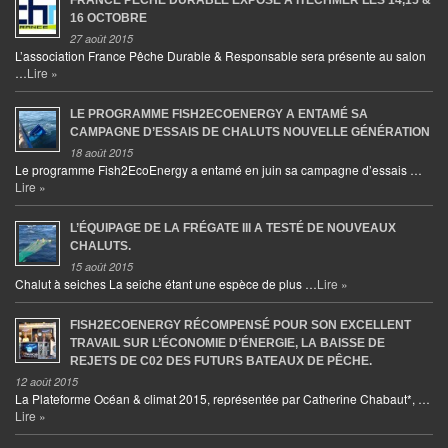
FRANCE PÊCHE DURABLE EXPOSE À ITECHMER LES 14,15 &
16 OCTOBRE
27 août 2015
L’association France Pêche Durable & Responsable sera présente au salon
…
Lire »
LE PROGRAMME FISH2ECOENERGY A ENTAMÉ SA
CAMPAGNE D’ESSAIS DE CHALUTS NOUVELLE GÉNÉRATION
18 août 2015
Le programme Fish2EcoEnergy a entamé en juin sa campagne d’essais …
Lire »
L’ÉQUIPAGE DE LA FRÉGATE III A TESTÉ DE NOUVEAUX
CHALUTS.
15 août 2015
Chalut à seiches La seiche étant une espèce de plus …
Lire »
FISH2ECOENERGY RÉCOMPENSÉ POUR SON EXCELLENT
TRAVAIL SUR L’ÉCONOMIE D’ÉNERGIE, LA BAISSE DE
REJETS DE C02 DES FUTURS BATEAUX DE PÊCHE.
12 août 2015
La Plateforme Océan & climat 2015, représentée par Catherine Chabaut*, …
Lire »