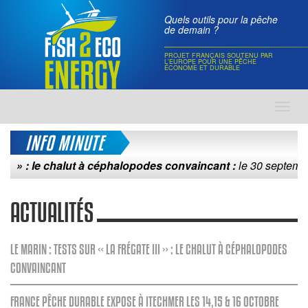
Quels outils pour la pêche
de demain ?
PROJET FRANÇAIS SOUTENU PAR
L'EUROPE POUR UNE PÊCHE
ÉCONOME ET DURABLE
Toggl
navig
INFO MINUTE
: le chalut à céphalopodes convaincant :
le 30 septembre 2015
ACTUALITÉS
LE MARIN : TESTS SUR « LA FRÉGATE III » : LE CHALUT À CÉPHALOPODES
CONVAINCANT
FRANCE PÊCHE DURABLE EXPOSE À ITECHMER LES 14,15 & 16 OCTOBRE