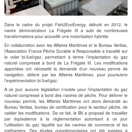
Dans le cadre du projet Fish2EcoEnergy, débuté en 2012, le
navire démonstrateur La Frégate III a subi de nombreuses
transformations pour accueillir une motorisation hybride.
En collaboration avec les Affaires Maritimes et le Bureau Veritas,
l’Association France Pêche Durable & Responsable a travaillé sur
le volet bi-fuel/gaz, permettant à terme l’implantation du gaz
naturel compressé à bord de La Frégate III. Les modifications
apportées ont nécessité la demande d’un nouveau permis de
navigation, délivré par les Affaires Maritimes, pour poursuivre
l’expérimentation bi-fuel/gaz.
A ce jour, aucune législation n’existe pour l’implantation du gaz
naturel compressé à bord des navires de pêche. Pour délivrer le
nouveau permis, les Affaires Maritimes ont alors demandé au
Bureau Veritas, bureau de certification pour le secteur pêche, de
valider les modifications. De ce fait, le BV a proposé de travailler
par équivalence à la réglementation autorisant à ce jour
l’utilisation du gaz liquéfié sur les navires de commerce et les
méthaniers. Des études complémentaires ont été exigées à