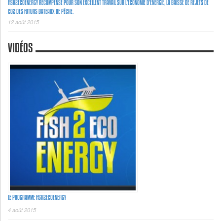
FISH2ECOENERGY RÉCOMPENSÉ POUR SON EXCELLENT TRAVAIL SUR L’ÉCONOMIE D’ÉNERGIE, LA BAISSE DE REJETS DE
C02 DES FUTURS BATEAUX DE PÊCHE.
12 août 2015
VIDÉOS
LE PROGRAMME FISH2ECOENERGY
4 août 2015