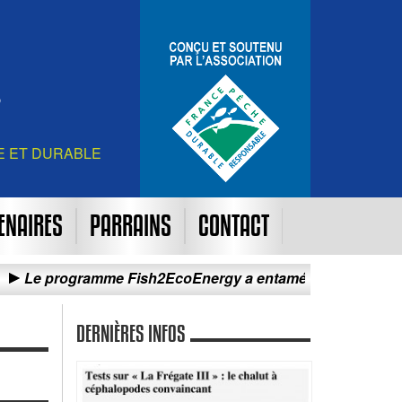
E ET DURABLE
ENAIRES
PARRAINS
CONTACT
gramme Fish2EcoEnergy a entamé sa campagne d’essais de 
DERNIÈRES INFOS