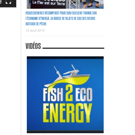
FISH2ECOENERGY RÉCOMPENSÉ POUR SON EXCELLENT TRAVAIL SUR
L’ÉCONOMIE D’ÉNERGIE, LA BAISSE DE REJETS DE C02 DES FUTURS
BATEAUX DE PÊCHE.
12 août 2015
VIDÉOS