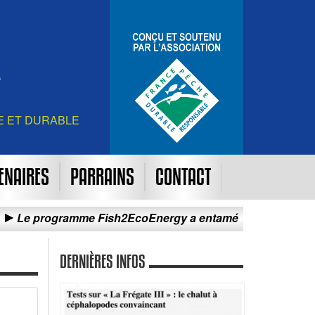
E ET DURABLE
ENAIRES
PARRAINS
CONTACT
gramme Fish2EcoEnergy a entamé sa campagne d’essais de
DERNIÈRES INFOS