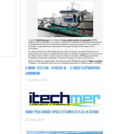
LE MARIN : TESTS SUR « LA FRÉGATE III » : LE CHALUT À CÉPHALOPODES
CONVAINCANT
1 octobre 2015
FRANCE PÊCHE DURABLE EXPOSE À ITECHMER LES 14,15 & 16 OCTOBRE
27 août 2015