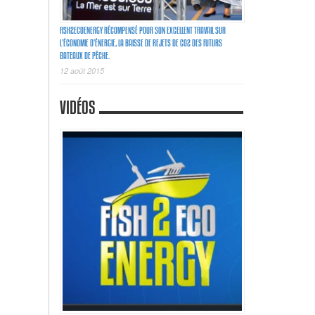
FISH2ECOENERGY RÉCOMPENSÉ POUR SON EXCELLENT TRAVAIL SUR
L’ÉCONOMIE D’ÉNERGIE, LA BAISSE DE REJETS DE C02 DES FUTURS
BATEAUX DE PÊCHE.
12 août 2015
VIDÉOS