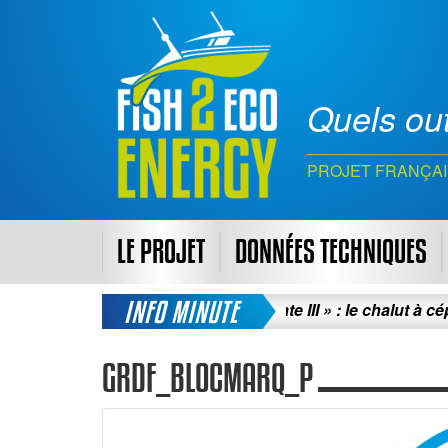
Quels out
PROJET FRANÇAI
LE PROJET
DONNÉES TECHNIQUES
INFO MINUTE
 Marin : Tests sur « La Frégate III » : le chalut à céphalopo
GRDF_BLOCMARQ_P