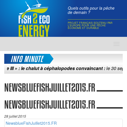
Quels outils pour la pêche
de demain ?
PROJET FRANÇAIS SOUTENU PAR
L'EUROPE POUR UNE PÊCHE
ÉCONOME ET DURABLE
Toggl
navig
INFO MINUTE
III » : le chalut à céphalopodes convaincant :
le 30 septembr
NEWSBLUEFISHJUILLET2015.FR
NEWSBLUEFISHJUILLET2015.FR
28 juillet 2015
NewsblueFishJuillet2015.FR