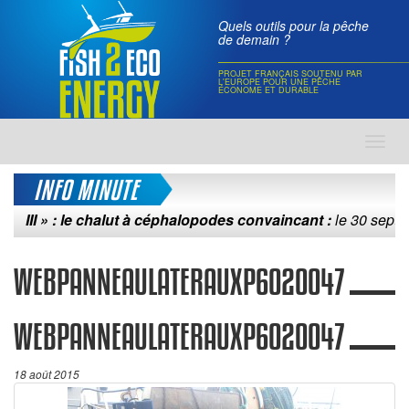
Quels outils pour la pêche
de demain ?
PROJET FRANÇAIS SOUTENU PAR
L'EUROPE POUR UNE PÊCHE
ÉCONOME ET DURABLE
Toggl
navig
INFO MINUTE
I » : le chalut à céphalopodes convaincant :
le 30 septembre 
WEBPANNEAULATERAUXP6020047
WEBPANNEAULATERAUXP6020047
18 août 2015