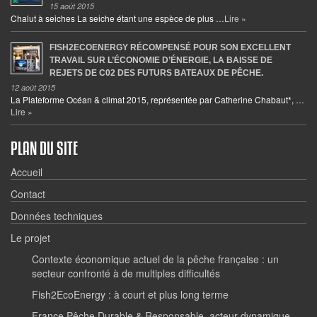
15 août 2015
Chalut à seiches La seiche étant une espèce de plus …
Lire »
FISH2ECOENERGY RÉCOMPENSÉ POUR SON EXCELLENT
TRAVAIL SUR L’ÉCONOMIE D’ÉNERGIE, LA BAISSE DE
REJETS DE C02 DES FUTURS BATEAUX DE PÊCHE.
12 août 2015
La Plateforme Océan & climat 2015, représentée par Catherine Chabaut*, …
Lire »
PLAN DU SITE
Accueil
Contact
Données techniques
Le projet
Contexte économique actuel de la pêche française : un
secteur confronté à de multiples difficultés
Fish2EcoEnergy : à court et plus long terme
France Pêche Durable & Responsable, acteur dynamique