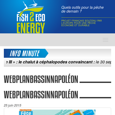
Quels outils pour la pêche
de demain ?
PROJET FRANÇAIS SOUTENU PAR
L'EUROPE POUR UNE PÊCHE
ÉCONOME ET DURABLE
Toggl
navig
INFO MINUTE
II » : le chalut à céphalopodes convaincant :
le 30 septembre
WEBPLANBASSINNAPOLÉON
WEBPLANBASSINNAPOLÉON
25 juin 2015