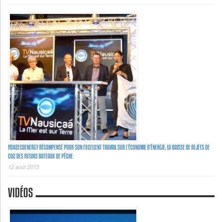
FISH2ECOENERGY RÉCOMPENSÉ POUR SON EXCELLENT TRAVAIL SUR L’ÉCONOMIE D’ÉNERGIE, LA BAISSE DE REJETS DE
C02 DES FUTURS BATEAUX DE PÊCHE.
12 août 2015
VIDÉOS