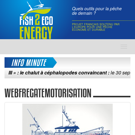
Quels outils pour la pêche
de demain ?
PROJET FRANÇAIS SOUTENU PAR
L'EUROPE POUR UNE PÊCHE
ÉCONOME ET DURABLE
Toggl
navig
INFO MINUTE
III » : le chalut à céphalopodes convaincant :
le 30 septembre
WEBFREGATEMOTORISATION