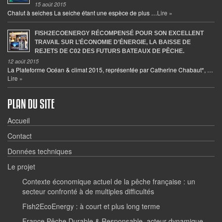
15 août 2015
Chalut à seiches La seiche étant une espèce de plus …
Lire »
FISH2ECOENERGY RÉCOMPENSÉ POUR SON EXCELLENT
TRAVAIL SUR L’ÉCONOMIE D’ÉNERGIE, LA BAISSE DE
REJETS DE C02 DES FUTURS BATEAUX DE PÊCHE.
12 août 2015
La Plateforme Océan & climat 2015, représentée par Catherine Chabaut*, …
Lire »
PLAN DU SITE
Accueil
Contact
Données techniques
Le projet
Contexte économique actuel de la pêche française : un
secteur confronté à de multiples difficultés
Fish2EcoEnergy : à court et plus long terme
France Pêche Durable & Responsable, acteur dynamique