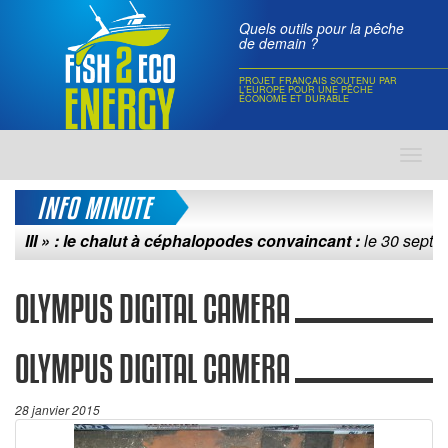
Quels outils pour la pêche
de demain ?
PROJET FRANÇAIS SOUTENU PAR
L'EUROPE POUR UNE PÊCHE
ÉCONOME ET DURABLE
Toggl
navig
INFO MINUTE
I » : le chalut à céphalopodes convaincant :
le 30 septembre 
OLYMPUS DIGITAL CAMERA
OLYMPUS DIGITAL CAMERA
28 janvier 2015